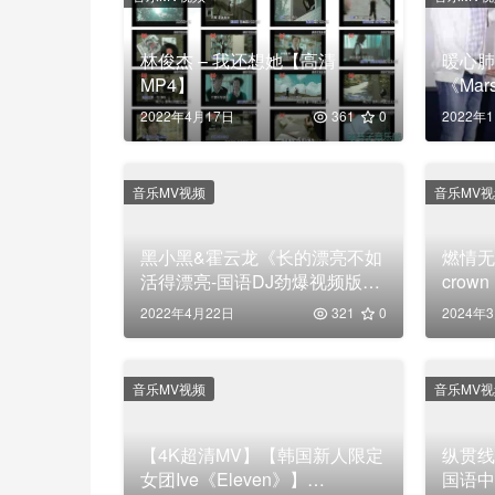
林俊杰 – 我还想她【高清
暖心肺
MP4】
《Mar
MV下
2022年4月17日
361
0
2022年
音乐MV视频
音乐MV
黑小黑&霍云龙《长的漂亮不如
燃情无声
活得漂亮-国语DJ劲爆视频版》
crown
DJ何鹏 Remix【高清MP4】
清MV
2022年4月22日
321
0
2024年
音乐MV视频
音乐MV
【4K超清MV】【韩国新人限定
纵贯线
女团Ive《Eleven》】
国语