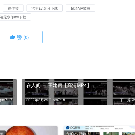
徐佳莹
汽车avi影音下载
超清MV歌曲
清无水印mv下载
赞
(0)
在人间 － 王建房【高清MP4】
pm7:17
2022年3月29日 pm7:18
下一篇
视频
音乐MV视频