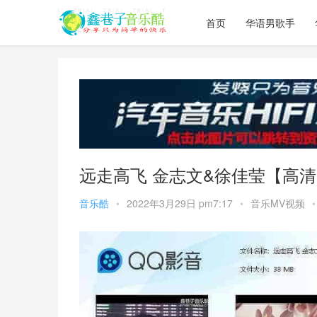
首页
华语男歌手
远走高飞 金志文&徐佳莹【高清
音乐酷
•
2022年3月29日 pm7:17
•
音乐MV视频
•