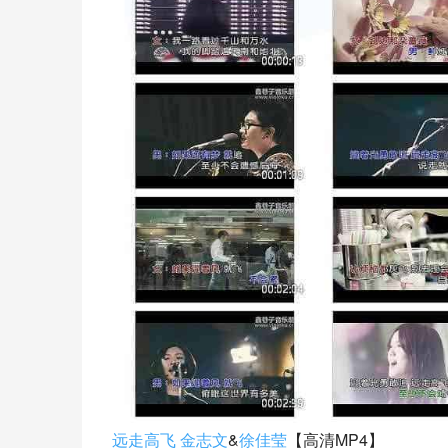
远走高飞
金志文
&
徐佳莹
【高清MP4】