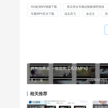
AVI超清MV视频下载
夜店美女车载dj视频酒吧现场
车载MP4音乐下载
远走高飞
金志文
高
拥抱你离去 －张北北【高清MP4】
上一篇
2022年3月29日 
相关推荐
音乐MV视频
音乐MV