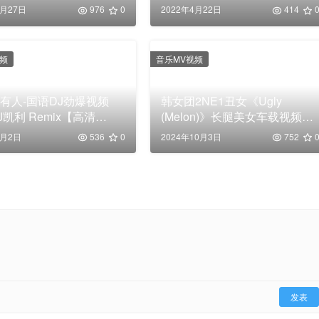
2月27日
976
0
2022年4月22日
414
视频
音乐MV视频
有人-国语DJ劲爆视频
韩女团2NE1丑女《Ugly
J凯利 Remix【高清
(Melon)》长腿美女车载视频
】
MP4下载
5月2日
536
0
2024年10月3日
752
发表