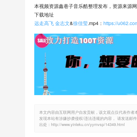
本视频资源鑫巷子音乐酷整理发布，资源来源网
下载地址
远走高飞
金志文
&
徐佳莹
.mp4：
https://u062.c
本文内容由互联网用户自发贡献，该文观点仅代表作者
发现本站有涉嫌抄袭侵权/违法违规的内容， 请发送邮件至 y
出处：http://www.yinleku.cn/yymvsp/14349.html