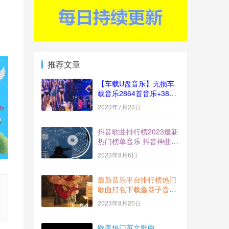
推荐文章
【车载U盘音乐】无损车
载音乐2864首音乐+383
视频[十倍音质]
2023年7月23日
抖音歌曲排行榜2023最新
热门榜单音乐 抖音神曲
BGM打包下载【2023-
2023年8月6日
7】
最新音乐平台排行榜热门
歌曲打包下载鑫巷子音乐
酷流行风向标【第54期】
2023年8月20日
欧美热门英文歌曲