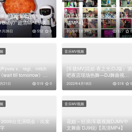
腑的正能量歌曲 陶喆
G.E.M.邓紫棋 – 新的心跳【高
s Baby》超清MP4车载
清MP4】
载
11月26日
552
0
2022年3月30日
327
视频
音乐MV视频
yves v、regi、mitch
[车载MV]花姐-夜之光(DJ版）酒
《wait till tomorrow》超
吧夜店现场热舞—DJ舞曲视频
下载
【高清MP4】
3月21日
519
0
2022年4月18日
518
视频
音乐MV视频
 2009台北演唱会：出发
花姐 – 狂浪(车载视频DJMV中
中字
文舞曲 DJ9锐)【高清MP4】