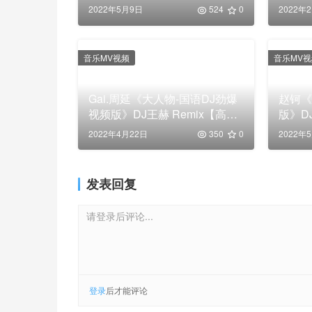
【MP4/250M】
2022年5月9日
524
0
2022年
音乐MV视频
音乐MV
Gai.周延《大人物-国语DJ劲爆
赵钶《
视频版》DJ王赫 Remix【高清
版》D
MP4】
MP4
2022年4月22日
350
0
2022年
发表回复
请登录后评论...
登录
后才能评论