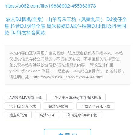
https://u062.com/file/19888902-455363673
农人DJ枫枫(全集)
山羊音乐工坊（凤舞九天）
DJ波仔全
集
抖音DJ明仔全集
黑米传媒DJ战斗胜佛
DJ太阳会抖音同
款
DJ阿杰抖音同款
本文内容由互联网用户自发贡献，该文观点仅代表作者本人。本站
仅提供信息存储空间服务，不拥有所有权，不承担相关法律责任。
如发现本站有涉嫌抄袭侵权/违法违规的内容， 请发送邮件至
yinleku@126.com 举报，一经查实，本站将立刻删除。 如若转载，
请注明出处：http://www.yinleku.cn/yymvsp/4841.html
AVI超清MV视频下载
夜店美女车载dj视频酒吧现场
汽车avi影音下载
超清MV歌曲
车载MP4音乐下载
远走高飞dj
高清MP4
高清无水印mv下载