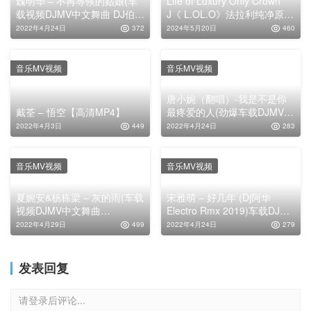
魏明华 – 不再等候的姑娘(车
Life of Luxury Only Crown
载视频DJMV中文舞曲 DJ伯
J《 L.OL.O》法拉利纯净原版
格)【高清MP4】
车载MP4
2022年4月24日
372
2024年5月20日
460
音乐MV视频
音乐MV视频
唐小婉（翻唱）-我是不是你
戴荃 – 悟空【高清MP4】
最疼爱的人(劲爆车载DJMV视
频舞曲下载)【高清MP4】
2022年4月3日
449
2022年4月24日
283
音乐MV视频
音乐MV视频
夏婉安&杨栋梁 – 灰的雨(车载
宋雅萌 – 好几年 (Dj阿华
视频DJMV中文舞曲
Electro Rmx 2019)车载DJ劲
DJLanCe)【高清MP4】
爆舞曲MV【高清MP4】
2022年4月29日
499
2022年4月24日
279
发表回复
请登录后评论...