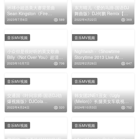
环球小姐选美大赛背景曲
东方晴儿《爱的马蹄-国语DJ
Sean Kingston《Fire
舞曲版》DJ何鹏 Remix【高
Burning》超清MV下载
清MP4】
2023年7月6日
589
2022年4月22日
369
音乐MV视频
音乐MV视频
小众但是很好听的英文歌曲
Nightwish -《Showtime
Billy《Not Over You》超清车
Storytime 2013 Live At
载MV下载
Wacken Open
2023年10月7日
706
2022年2月26日
647
音乐MV视频
音乐MV视频
交通国《叶问宗师-国语DJ劲
韩女团2NE1丑女《Ugly
爆视频版》DJCola
(Melon)》长腿美女车载视频
Remix【高清MP4】
MP4下载
2022年4月24日
320
2024年10月3日
752
音乐MV视频
音乐MV视频